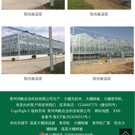
阳光板温室
阳光板温室
阳光板温室
阳光板温室
青州鸿帆农业科技有限公司生产：大棚无纺布，大棚棉被，大棚卷帘机。
有意向的客户请咨询我们，联系电话：15244447179（微信同号）
CopyRight © 版权所有:
青州鸿帆农业科技有限公司
网站地图
XML
备案号:
鲁ICP备2024104511号-1
本站关键字:
蔬菜大棚保温被
卷帘机
大棚棉被
卷帘机厂家
防水大
棚棉被
蔬菜大棚棉被