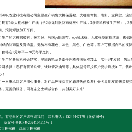
州鸿帆农业科技有限公司主要生产销售大棚保温被、大棚卷帘机、卷杆、支撑架、滚
司现有5条大棚棉被生产线（含2条无针眼防雨棉被生产线，3条普通棉被生产线），2
架、滚筒焊接加工车间。
司生产的大棚棉被有：拉力毡、韩国pe编织布、epe珍珠棉、无胶棉喷胶棉丝绵、镀
制成的防雨型及普通型。无纺布有花色、灰色、黑色、白色等，客户可根据自己的实
，价格在5元每平—20元每平之间。
司生产的卷帘机外壳结实，里部齿轮及各部件严格按照标准加工，实行3年质保，售出
公司承担！卷杆有普通铁管、镀锌管及油管等，具体型号可按客户要求焊接加工。售
心！
司一只秉承对客户用心服务、对产品严谨负责的态度热烈欢迎社会各界朋友前来参观
格，完善的服务，同有志之士精诚合作，共创美好未来!
意向的客户请咨询我们，联系电话：15244447179（微信同号）
备案号:
鲁ICP备2024104511号-1
水大棚棉被
蔬菜大棚棉被