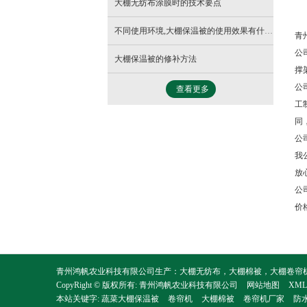
大棚无纺布涂膜时的技术要点
- 立柱温室
不同使用环境,大棚保温被的使用效果有什么不同？
- 日光温室
青
公
大棚保温被的修补方法
- 冬暖式拱棚
撑
公
查看更多
- 阳光板温室
工
同
- 阴阳棚日光温室
公
我
放
公
价
青州鸿帆农业科技有限公司生产：大棚无纺布，大棚棉被，大棚卷帘机。有
CopyRight © 版权所有:
青州鸿帆农业科技有限公司
网站地图
XML
本站关键字:
蔬菜大棚保温被
卷帘机
大棚棉被
卷帘机厂家
防