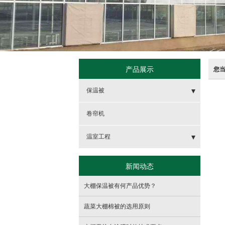
产品展示
您
保温被
- 棉被
卷帘机
- 防水型大棚棉被
温室工程
- 经济耐用型大棚棉被
- 薄膜连栋温室
新闻动态
- 玻璃智能温室
大棚保温被有何产品优势？
- 冷棚春秋大棚
蔬菜大棚棉被的选用原则